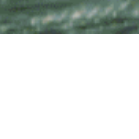
O Ça-Vá Café, do renomado Chef Erick
Jacquin, encontra-se na movimentada
Avenida Faria Lima e foi concebido como
um espaço descontraído e pet-friendly.
Nossa abordagem buscou proporcionar
diversos tipos de experiências de “sentar”
aos visitantes, desde mesas menores
com poltronas ideais para um café da